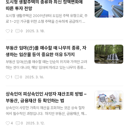
도시형 생활주택의 종류와 최신 정책변화에
집값보다 전세보증금이 과도하게 높은 상황을 말합니다.
따른 투자 전망
즉, 해당 주택이 경매에 넘어가더라도 세입자가 보증금을
글 내용
온전히 돌려받지 못할 위험이 있는 구조입니다.깡통전세의
도시형 생활주택은 2009년부터 도입된 주택 유형으로, 주
특징전세보증금 ≥ 매매가 또는 실거래가매매가 대비 전세
로 1~2인 가구를 위한 소형 주택을 신속하게 공급하기 위
가율이 90% 이상일 경우 특히 주의역전세 시 집주인의 반
해 설계되었습니다. 이는 도심 지역에 위치하여 교통, 상업
작성시간
2
0
2025. 3. 18.
환 능력이 낮아 피해 발생 깡통전세 피해, 왜 자주 발생할
시설 등 생활 편의성을 갖추고 있으며, 일반 아파트나 오피
까?1. 신축 빌라의 허위 시세분양업자와 공인..
스텔보다 상대적으로 가격이 저렴한 특징을 가집니다. 이
러한 도시형 생활주택의 최근 정책 변화와 종류 그리고 앞
부동산 임야(산)를 매수할 때 나무의 종류, 자
으로의 투자 전망 등에 관하여 알아보겠습니다. 1. 최신 정
생하는 임산물 등이 중요한 이유 5가지
책 변화 - 면적 제한 완화2025년 1월 21일부터 도시형 생
글 내용
활주택의 전용면적 제한이 기존 60㎡ 이하에서 85㎡ 이
부동산 임야(산)를 매수할 때는 단순히 위치와 가격만 고려
하로 완화되었습니다. 이는 3~4인 가구를 위한 중소형 평
하는 것이 아니라, 해당 임야에 자라고 있는 나무의 종류와
형의 주택 공급을 확대하기 위한 조치로, 더 넓은 면적의 도
자생하는 임산물도 중요한 요소로 작용합니다. 나무와 임
작성시간
1
0
2025. 3. 16.
시형 생활주택 건설이 가능해졌습니다. 또한, 기존 '소형 주
산물의 종류에 따라 경제적 가치, 개발 가능성, 세금 혜택,
택'이라는 명칭은 '아..
환경 보호 규제 등이 달라질 수 있으며, 임야의 활용도에도
큰 영향을 미칩니다. 따라서 이번 글에서는 부동산 임야
상속인이 피상속인인 사망자 재산조회 방법 –
(산)를 매수할 때 나무의 종류와 임산물이 중요한 5가지 이
부동산, 금융재산 등 확인하는 법
유를 구체적으로 살펴보겠습니다. 1. 경제적 가치 – 목재
글 내용
및 임산물 수익 창출 가능 여부1) 목재 수익성과 경제림 여
상속인이 사망한 가족의 재산을 조회하는 것은 상속 절차
부임야에 자라는 나무가 소나무, 참나무, 편백나무, 잣나무
에서 필수적인 과정입니다. 하지만 부동산, 금융재산, 채무
등 경제적 가치가 높은 수종이라면, 벌목을 통한 목재 판매
까지 일일이 확인하는 것은 쉽지 않습니다. 이번 글에서는
작성시간
4
0
2025. 3. 12.
가 가능하여 장기적으로 수익을 창출할 수 있습니다. 특히,
상속인이 사망자의 재산을 조회하는 방법과 필요한 절차를