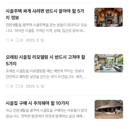
편백나무와 잣나..
상세히 알아보도록 하겠습니다.1. 사망자 재산조회가 필요
한 이유사망자의 재산을 정확히 파악하지 못하면 상속세
시골주택 싸게 사려면 반드시 알아야 할 5가
계산이 어렵고, 예상치 못한 채무까지 떠안게 될 수 있습니
지 정보
다. 따라서 부동산, 금융재산, 보험, 채무 등을 철저히 조사
글 내용
하는 것이 중요합니다. 2. 사망자의 금융재산 조회 방법금
전원생활을 꿈꾸며 시골주택을 찾는 분들이 많아지고 있습
융감독원 ‘내계좌한눈에’ 서비스 이용금융감독원에서 운영
니다. 하지만 시골집 가격은 지역, 상태, 접근성 등에 따라
하는 ‘내계좌한눈에’ 서비스를 이용하면 사망자의 은행 예
차이가 크기 때문에 저렴하면서도 좋은 집을 찾기 위해서
작성시간
4
0
2025. 3. 12.
금, 보험, 증권 계좌 등을 조회할 수 있습니다.신청 방법:금
는 몇 가지 필수 정보를 알아두어야 합니다. 이번 글에서는
융감독원 홈페이지 접속‘상속..
시골주택을 싸게 구매하는 방법과 꼭 체크해야 할 5가지
정보를 구체적으로 정리해 보았습니다.1. 공매 및 경매 매물
오래된 시골집 리모델링 시 반드시 고쳐야 할
활용하기왜 중요할까?공매(온비드)와 경매는 일반 매물보
5가지
다 상대적으로 저렴한 가격에 시골주택을 구매할 수 있는
글 내용
좋은 방법입니다. 특히, 급매로 나온 주택이나 세금 체납으
오래된 시골집을 리모델링할 때는 예쁘게 꾸미는 것보다
로 나온 공매 물건은 시세보다 낮은 가격에 나오는 경우가
안전하고 쾌적한 공간을 만드는 것이 우선입니다. 특히, 구
많습니다.온비드(온비드.kr): 한국자산관리공사(KAMC
조적 안전과 생활 편의성을 고려하여 반드시 손봐야 할 곳
작성시간
0
0
2025. 3. 12.
O)에서 운영하는 공매 사이트로, 국유재산이나 지방자치
이 있습니다. 이번 글에서는 시골집 리모델링 시 필수로 고
단체 소유의 시골집이 등록될 때가 ..
쳐야 할 5가지를 구체적인 예시와 함께 소개해 드리겠습니
다. 1. 노후된 지붕과 방수 공사왜 고쳐야 할까?오래된 시골
시골집 구매 시 주의해야 할 10가지
집의 지붕은 기와나 슬레이트로 되어 있는 경우가 많으며,
글 내용
최근 전원생활을 꿈꾸며 시골집을 구매하는 사람들이 많아
방수 기능이 떨어져 누수가 발생하기 쉽습니다. 지붕 누수
졌습니다. 한적한 환경에서 자연과 함께하는 삶은 매력적
는 천장과 벽에 곰팡이를 유발하고, 집 전체의 구조를 약하
이지만, 막상 구매 후 예상치 못한 문제를 겪는 경우도 많습
게 만들 수 있습니다.🔨 어떻게 고칠까?기와 지붕은 깨진
니다. 시골집을 구매할 때 반드시 확인해야 할 10가지 주의
기와를 교체하고, 기존 방수 시트를 보강합니다.슬레이트