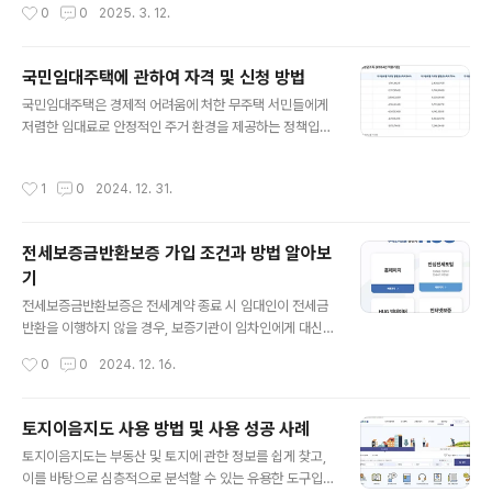
작성시간
0
0
2025. 3. 12.
사항을 정리해 보았습니다. 1. 토지와 건물의 등기부 확인
지붕은 노후된 부분을 철거한 후 샌드위치 패널이나 징크
시골집을 구매할 때는 토지와 건물의 등기부등본을 반드시
지붕으로 교체하는 것이 좋습니..
확인해야 합니다. 등기부에 근저당권, 압류, 가등기 등의 문
국민임대주택에 관하여 자격 및 신청 방법
제가 없는지 꼼꼼히 살펴보세요. 또한, 해당 건물이 무허가
글 내용
건축물이 아닌지도 체크해야 합니다.2. 토지 용도 확인구
국민임대주택은 경제적 어려움에 처한 무주택 서민들에게
매하려는 토지가 어떤 용도로 지정되어 있는지 확인하는
저렴한 임대료로 안정적인 주거 환경을 제공하는 정책입니
것도 중요합니다. 전, 답, 대지 등의 용도에 따라 활용도가
다. 이와 관련하여 자격 요건 및 신청 방법에 대해 자세히
달라지며, 일부 지역은 개발 제한구역이나 보존 산지일 수
알아보겠습니다. 국민임대주택 자격 요건 국민임대주택을
작성시간
1
0
2024. 12. 31.
있어 건축이나 증축이 어려..
신청하기 위한 자격 요건은 크게 세 가지로 나눌 수 있습니
다. 소득 기준, 자산 기준, 그리고 무주택 요건입니다.소득
기준국민임대주택의 신청자는 가구의 월평균 소득이 도시
전세보증금반환보증 가입 조건과 방법 알아보
근로자 가구의 평균 소득보다 낮아야 합니다. 이는 매년 변
기
동되며 보통 기준이 되는 비율은 50%~100%입니다. 자
글 내용
산 기준신청자는 총 자산의 가액이 일정 기준 이하로 제한
전세보증금반환보증은 전세계약 종료 시 임대인이 전세금
되어 있습니다. 보유 자산에는 부동산, 자동차, 금융 자산
반환을 이행하지 않을 경우, 보증기관이 임차인에게 대신
등이 포함됩니다. 특히 총자산이 3억 4,500만원을 초과하
보증금을 지급하는 제도입니다. 전세보증금반환보증제도
작성시간
0
0
2024. 12. 16.
지 않아야 하며, 보유하..
는 최근 전세사기와 같은 문제로 인해 더욱 중요해지고 있
습니다. 아래에서는 전세보증금반환보증의 가입 조건과
방법에 대해 자세히 알아보겠습니다.전세보증금반환보증
토지이음지도 사용 방법 및 사용 성공 사례
가입 조건 주택 유형반환보증보험은 단독주택, 다가구주
글 내용
토지이음지도는 부동산 및 토지에 관한 정보를 쉽게 찾고,
택, 연립주택, 다세대주택, 아파트, 주거용 오피스텔 등 다
이를 바탕으로 심층적으로 분석할 수 있는 유용한 도구입
양한 주택에 대해 가입할 수 있습니다. 특히, HUG(주택도