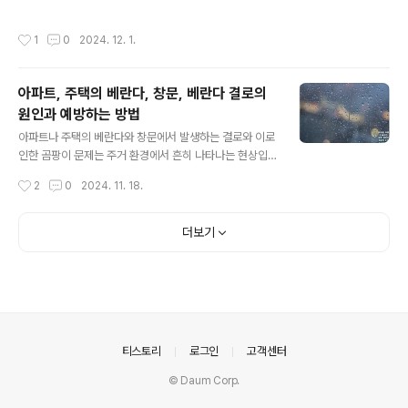
니다. 특히 부동산 투자나 건축 계획에서 필요로 하는 여러
시보증공사)는 이러한 주택에 대한 보증을 주요하게 취급
가지 요소를 한 플랫폼에서 제공하기 때문에 많은 사용자
하고 있습니다.전세 보증금 한도전세보증금이 해당 주택의
작성시간
1
0
2024. 12. 1.
들에게 큰 도움이 되고 있습니다. 이제 토지이음지도의 사
공시가격의 140% 이내여야 하며, 주택가격의 90%에 해
용 방법과 성공 사례를 자세히 알아보면 다음과 같습니
당하는 담보 인정 비율을 적용해 보증금을 설정할 수 있..
다. 토지이음지도 사이트 사용 방법 웹사이트 접속 먼저 토
아파트, 주택의 베란다, 창문, 베란다 결로의
지이음지도의 공식 웹사이트에 접속합니다. 이 사이트는
원인과 예방하는 방법
사용자 친화적인 인터페이스를 제공하여, 처음 사용하는
글 내용
사람도 쉽게 내용을 탐색할 수 있습니다.국토교통부 토지
아파트나 주택의 베란다와 창문에서 발생하는 결로와 이로
이음지도 사이트 바로가기 주소 검색 상단의 검색창에 원
인한 곰팡이 문제는 주거 환경에서 흔히 나타나는 현상입
하는 주소 또는 지번을 입력합니다. 입력 후 검색 결과가
니다. 결로는 주로 온도와 습도의 차이에 의해 발생하며, 이
작성시간
2
0
2024. 11. 18.
지도에 표시되며, 사용자는 관심 있는 지역..
러한 현상을 예방하기 위해서는 여러 가지 방법을 종합적
으로 고려해야 합니다. 아래에서 그 원인과 예방 방법을 자
세히 알아보겠습니다. 결로의 원인온도 차이결로 현상은
더보기
따뜻한 실내 공기가 차가운 표면, 예를 들어 창문이나 벽에
접촉했을 때 물방울로 응결되는 것입니다. 겨울철 외부 기
온이 낮아지면, 내부의 따뜻한 공기가 창문 유리나 벽을 차
가운 상태로 만들어 결로가 발생하기 쉬운 조건을 만듭니
다.상대 습도 실내의 상대 습도가 높을수록 결로가 발생할
가능성도 커집니다. 특히, 아파트나 주택에서는 요리, 세
의안내
티스토리
로그인
고객센터
탁, 목욕 등으로 인해 습도가 증가하..
© Daum Corp.