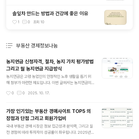
솔잎차 만드는 방법과 건강에 좋은 이유
1
0
조회
10
부동산 경제정보나눔
분류 전체보기
주요 글 목록
농지연금 신청자격, 절차, 농지 가치 평가방법
그리고 월 농지연금 지급방식
글 내용
농지연금은 고령 농업인의 안정적인 노후 생활을 돕기 위
해 정부가 마련한 제도입니다. 이번 글에서는 농지연금의
개략적인 내용을 바탕으로, 2025년 기준 최신 정보를 중
작성시간
0
0
2025. 10. 17.
심으로 쉽고 명확하게 설명하겠습니다.농지연금이란 무엇
인가?농지연금은 만 60세 이상의 고령 농업인이 소유한
농지를 담보로 맡기고, 그 가치를 기반으로 매월 연금 형식
가장 인기있는 부동산 경매사이트 TOP5 의
의 생활비를 받는 제도입니다. 쉽게 말해 농지를 연금자산
장점과 단점 그리고 회원가입비
으로 바꾸는 프로그램입니다. 농지를 매도하지 않고도 안
글 내용
정적인 현금 흐름을 만들 수 있어, 은퇴한 농민에게 매우 인
국내 부동산 경매 시장은 정보 접근성과 분석력, 그리고 실
기 있는 제도입니다.농지연금 가입 자격 조건농지연금에
전 경험에 따라 투자자의 성공률이 좌우됩니다. 2025년
가입하기 위해서는 다음 기본 요건을 충족해야 합니다.대
현재 투자자들이 실제 많이 이용하는 경매 사이트의 주요