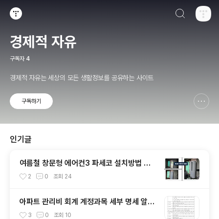
검색하기
티스토리
경제적 자유
구독자
4
경제적 자유는 세상의 모든 생활정보를 공유하는 사이트
구독하기
신고하기 레이어
열기
인기글
여름철 창문형 에어컨3 파세코 설치방법 및
한달 전기료 계산
2
0
조회
24
아파트 관리비 회계 계정과목 세부 명세 알아
보기
3
0
조회
10