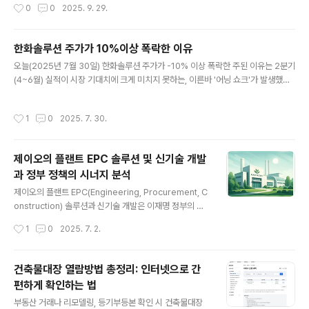
작성시간
0
0
2025. 9. 29.
한민국 국민이어야 하며,신청 연도 말일 기준 만 60세 이
특징과 가입비, 그리고 장단점을 블로그 맞춤형 구체적 후
상, 즉 2025년에는 1965년 12월 31일 ..
기로 안내합니다.2025 부동산 경매 정보 플랫폼 TOP 5
2025년 기준 투자자가 많이 활용하는 대표 경매 사이트는
한화솔루션 주가가 10%이상 폭락한 이유
지지옥션, 탱크옥션, 스피드옥션, 굿옥션, 대법원 경매정보
글 내용
오늘(2025년 7월 30일) 한화솔루션 주가가 -10% 이상 폭락한 주된 이유는 2분기
입니다.① 권리분석과 데이터 신뢰도 중심 - 지지옥션지지
(4~6월) 실적이 시장 기대치에 크게 미치지 못하는, 이른바 '어닝 쇼크'가 발생했기
옥션은 1990년대부터 축적해온 입찰 사례, 법원 데이터,
때문입니다. 2025년 2분기 실적 저조한화솔루션은 이날 오후 1시 53분경 2분기
통계, 전문가 분석까지 한 번에 확인할 수 있어 경매 초보자
실적을 발표했는데, 매출은 3조1,173억원, 영업이익은 1,021억원을 기록해 시장 전
부터 전문가까지 폭넓게 이용하는 프리미엄 플랫폼입니다.
작성시간
1
0
2025. 7. 30.
망치(매출 3조2,390억원, 영업이익 1,401억원)에 한참 못 미쳤습니다. 실제로 매출
장점: 통계 기반 권리분석, 전문 코멘트, 용어해설, 과거 입
은 시장 기대치 대비 4% 낮았고, 영업이익은 27%나 밑돌았습니다.실적 발표 직후
찰 성공 사례, 시세·임..
투자 심리가 급속히 악화되면서 차익 실현 물량이 쏟아졌고, 당일 오후 기준 10~1
제이오의 플랜트 EPC 솔루션 및 신기술 개발
3% 이상 급락하는 주가 흐름을 보였습니다.태양광 등 신재생 에너지 부문에서 매출
과 정부 정책의 시너지 분석
과 흑자를 기록하긴 했으나, ..
글 내용
제이오의 플랜트 EPC(Engineering, Procurement, C
onstruction) 솔루션과 신기술 개발은 이재명 정부의 산
업 정책과 높은 시너지를 기대할 수 있습니다. 정부의 전략
작성시간
1
0
2025. 7. 2.
적 지원과 제이오의 기술적 역량이 결합되며, 특히 이차전
지·반도체·신재생에너지 분야에서 성장 동력이 될 전망입
니다. 플랜트 EPC 솔루션의 경쟁력제이오는 30년 이상 축
건축물대장 열람방법 총정리: 인터넷으로 간
적된 EPC 노하우를 바탕으로 종합 솔루션을 제공합니다.
편하게 확인하는 법
주요 강점은 다음과 같습니다:자체 설계 기술: ASPEN PL
글 내용
US, AUTO CAD 등 공정모사 및 기본설계 툴을 활용한
부동산 거래나 리모델링, 등기부등본 확인 시 건축물대장