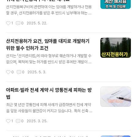
차인 문제, 선순위 채권자 인수 등 수천만 원의 손해를 볼
글 내용
수 있습니다.그렇기 때문에 경매 초보자에게 있어 가장 먼
산지전용복구비에 관련하여 이는 임야를 개발하거나 전용
저 공부해야 하는 분야는 단연코 부동산 권리분석이며, 이
할 경우, 산지전용허가를 받은 후 반드시 납부해야 하는 산
는 해당 물건의 등기부등본을 보고 권리의 우선순위와 소
림 복구 비용을 의미합니다. 이에 관하여 알아보면 다음과
작성시간
1
0
2025. 5. 22.
멸 여부, 낙찰 시 인수해야 할 권리와 부담이 무엇인지를 정
같습니다.✅ 산지전용복구비란?산지전용복구비는 임야(산
확히 파악하는 능력을 의미합..
지)를 건축, 도로, 농지 등 다른 용도로 전용할 때 산림을 훼
손하는 대가로 납부해야 하는 공적 부담금입니다.해당 비
산지전용허가 요건, 임야를 대지로 개발하기
용은 산림청(또는 지방자치단체)에 예치되며, 일정 조건을
위한 필수 인허가 조건
충족하면 환급받을 수도 있습니다.✅ 복구비가 발생하는
글 내용
전용 사례용도 복구비납부 여부주택(전원주택, 농막 포함)
산지는 「산지관리법」에 따라 함부로 훼손하거나 개발할 수
필요창고, 축사, 컨테이너 설치필요진입도로 설치필요태양
없으며, 목적에 맞는 허가를 반드시 받은 후에만 개발이 가
광 발전소 설치필요단순 벌목, 일시 사용일부 면제 가능 (산
능합니다. 이 글에서는 산지전용허가의 법적 개념, 허가가
작성시간
0
0
2025. 5. 3.
림조사 필요)산지전용복구비 계산 예시표 (2025년 기준)
필요한 경우, 면적기준, 용도지역별 요건, 서류와 절차, 그
전용면적용도지역구분 산지전용복구비 단가..
리고 자주 발생하는 실수와 주의사항까지 자세히 안내드립
니다.산지전용허가란?산지전용허가란 지목이 ‘임야’ 또는
아파트·빌라 전세 계약 시 깡통전세 피하는 방
산림보호구역으로 지정된 토지를 농지, 대지, 도로 등 타 용
법
도로 사용하기 위해 필요한 인허가 절차입니다.즉, 임야를
글 내용
단순히 평탄화하거나 울타리를 설치하는 것부터 주택이나
최근 몇 년간 깡통전세 피해 사례가 급증하면서 전세 계약
창고, 진입도로를 만들기 위한 개발행위까지 모두 산지전
을 앞둔 사람들의 불안감이 커지고 있습니다. 특히 신축 빌
용으로 간주되며, 사전에 관할 행정기관의 허가를 받아야
라나 신고가 기준 아파트를 중심으로 피해가 많이 발생하
작성시간
1
0
2025. 3. 25.
합니다.산지전용허가가 필요한 경우다음과 같은 경우에는
고 있는데요. 이번 글에서는 깡통전세란 무엇인지, 그리고
무조건 산지전용허가를 받아야 하며, 이..
피해를 예방하는 구체적인 방법들을 최신 제도와 정보를
바탕으로 알아보도록 하겠습니다.깡통전세란?깡통전세는