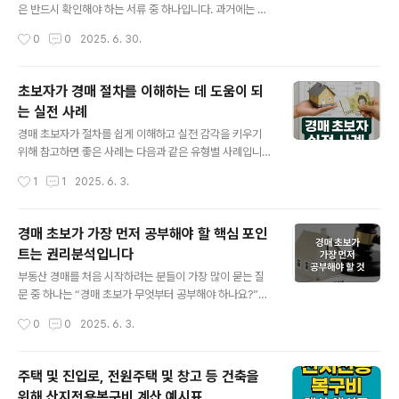
맞춤형 설계.다양한 산업 적용: 이차전지, 반도체, 석유화
은 반드시 확인해야 하는 서류 중 하나입니다. 과거에는 시·
학, 신재생에너지 등 분야별 플랜트 구축최근 수주 실적: 건
군·구청을 방문해야 열람할 수 있었지만, 현재는 온라인으
작성시간
0
0
2025. 6. 30.
식 전극 공정 플랜트 공급 계약 체결로 이차전지 생산 비
로도 빠르게 확인할 수 있어 누구나 쉽게 이용할 수 있습니
용..
다. 이번 글에서는 건축물대장이란 무엇인지, 그리고 인터
넷으로 열람하는 방법까지 자세히 알려드리겠습니다.✅ 건
초보자가 경매 절차를 이해하는 데 도움이 되
축물대장이란?건축물대장은 건축법에 따라 작성·관리되는
는 실전 사례
공적 장부로, 특정 건축물의 구조, 면적, 층수, 사용 용도 등
글 내용
의 정보를 담고 있습니다. 등기부등본이 '소유권 관계'를 보
경매 초보자가 절차를 쉽게 이해하고 실전 감각을 키우기
여준다면, 건축물대장은 '물리적 상태'를 보여주는 문서라
위해 참고하면 좋은 사례는 다음과 같은 유형별 사례입니
고 할 수 있습니다.건축물대장에 포함된 주요 정보건축물
다. 실제 경매 절차와 연결된 사례를 통해 흐름을 자연스럽
작성시간
1
1
2025. 6. 3.
의 대지 위치, 지번건축 연도 및 사용 승인일건물 구조 및
게 익히는 것이 핵심입니다. 1. 근저당권 실행에 따른 아파
층수연면적 및 각 층별 면적주 용도..
트 경매 사례상황: 소유자가 은행 대출을 갚지 못해 근저당
권 실행 → 경매 진행학습 포인트:등기부등본에서 근저당
경매 초보가 가장 먼저 공부해야 할 핵심 포인
권 설정 시점 확인임차인의 대항력·우선변제권 판단 방법
트는 권리분석입니다
감정가와 최저가 산정 방식낙찰 후 배당 순서와 명도소송
글 내용
여부📘 실전에서는 ‘임차인’이 있는 경우 점유와 전입일자,
부동산 경매를 처음 시작하려는 분들이 가장 많이 묻는 질
확정일자를 정확히 분석하는 능력이 중요합니다. 2. 전세
문 중 하나는 “경매 초보가 무엇부터 공부해야 하나요?”라
보증금 보호가 안 되는 깡통빌라 사례상황: 세입자가 보증
는 것입니다. 많은 분들이 경매에 대해 단순히 시세보다 저
작성시간
0
0
2025. 6. 3.
금을 돌려받지 못해 경매가 진행됐으나 우선변제권이 없던
렴하게 부동산을 낙찰받을 수 있는 기회로 생각하지만, 실
사례학습 포인트:보증금 회수 불가 원인 ..
전에서는 ‘싼 게 비지떡’이 될 수 있다는 경고를 반드시 기
억해야 합니다. 특히 정확한 권리분석 없이 무작정 경매에
주택 및 진입로, 전원주택 및 창고 등 건축을
참여할 경우 낙찰 후 명도 분쟁, 추가 세금, 대항력 있는 임
위해 산지전용복구비 계산 예시표