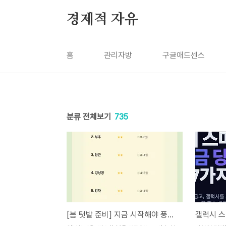
본문 바로가기
경제적 자유
홈
관리자방
구글애드센스
분류 전체보기
735
[봄 텃밭 준비] 지금 시작해야 풍성해요! 2~3월 필수 관리법과 추천 작물 (감자, 상추)