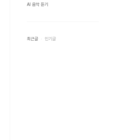
AI 음악 듣기
최근글
인기글