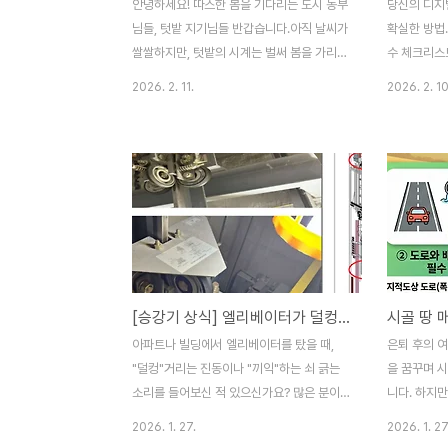
안녕하세요! 따스한 봄을 기다리는 도시 농부
당신의 디지
님들, 텃밭 지기님들 반갑습니다.아직 날씨가
확실한 방법.
쌀쌀하지만, 텃밭의 시계는 벌써 봄을 가리키
수 체크리스
고 있습니다. 2월은 "아직 이르지 않나?" 싶
의 스마트폰
2026. 2. 11.
2026. 2. 10
을 때가 바로 시작해야 할 때입니다. 남들보
계좌, 개인 
다 한발 앞서 준비하는 부지런한 농부님들을
장 민감한 정
위해, 2월~3월 텃밭 관리 가이드를 정리해
고'입니다.
드립니다.1. 농사의 반은 '흙 만들기' (2월 중
있습니다."
순 ~ 하순) 식물이 밥을 먹는 곳, 바로 토양입
필수입니다.
니다. 작물을 심기 최소 2주 전에는 밭을 만
하세요." 갤
들어야 가스가 빠지고 미생물이 활동하기 좋
One UI 
은 환경이 됩니다. 퇴비 뿌리기: 평당
안 솔루션보안
5~10kg 정도의 완숙 퇴비를 넉넉히 뿌려주
앱 설치와 
[승강기 상식] 엘리베이터가 덜컹거린다면? '가이드 롤러' 교체 시기와 기능 완벽 정리
세요.석회 고토: 산성으로 변한 흙을 중화시
즉각 대응합니
키기 위해 필수입니다. (퇴비와 동시에 뿌리
면 인식을 
아파트나 빌딩에서 엘리베이터를 탔을 때,
은퇴 후의 
기보다 1주 정도 간격을 두는 것이 베스트!)밭
보안을 강화합
"덜컹"거리는 진동이나 "끼익"하는 쇠 긁는
을 꿈꾸며 
갈..
전기 사용..
소리를 들어보신 적 있으신가요? 많은 분이
니다. 하지만
로프 문제를 의심하지만, 실제로는 승강기의
되어 덜컥 계
2026. 1. 27.
2026. 1. 27
'신발' 역할을 하는 가이드 롤러(Guide
도 못하는 '