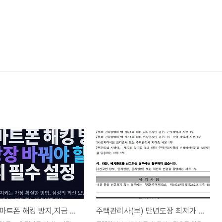
갤럭시 스마트폰 해킹 방지,지금 당장 바꿔야 할7가지 필수 설정
주택관리사(보) 만년도장 최저가 제작 가이드: 규격, 크기, 주문 팁 총정리