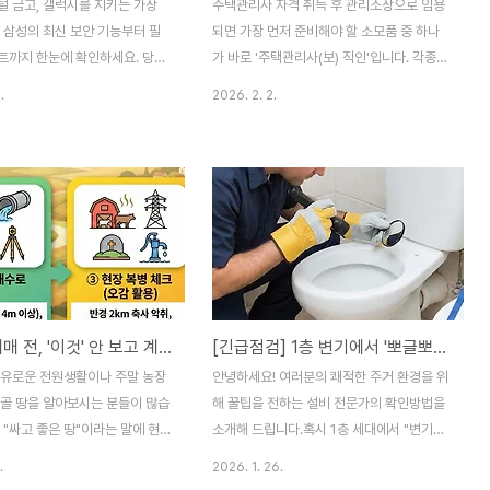
털 금고, 갤럭시를 지키는 가장
주택관리사 자격 취득 후 관리소장으로 임용
 삼성의 최신 보안 기능부터 필
되면 가장 먼저 준비해야 할 소모품 중 하나
트까지 한눈에 확인하세요. 당신
가 바로 '주택관리사(보) 직인'입니다. 각종
은 단순한 기기가 아닙니다. 은행
공문서와 계약서에 사용되는 만큼 규격에 맞
.
2026. 2. 2.
사진, 업무 문서까지 우리 삶의 가
게 제작하는 것이 중요합니다. 오늘은 비용은
보들을 담고 있는 '디지털 금
아끼면서 실무 규격은 완벽히 맞추는 주택관
 하지만 위협은 날로 정교해지고
리사 도장 구매 요령을 상세히 알아보겠습니
갤럭시 보안 설정은 선택이 아닌
다.1. 주택관리사 도장 규격 및 적정 크기주택
 당신의 소중한 정보를 지금 보호
관리사 도장은 단순히 이름만 새기는 것이 아
럭시 보안 위협보안의 최전선:
니라, 자격 명칭이 함께 들어가야 합니다. 쿠
혁신, 삼성이 제안하는 자동화된 보
팡 검색 시 사용자들이 가장 많이 찾는 규격
 위험 자동 차단 - 출처 불분명
정보를 바탕으로 정리했습니다. 권장 크기: 6
악성 코드를 실시간으로 감시하고
푼(지름 약 18mm)을 가장 추천합니다. 공동
시골 땅 매매 전, '이것' 안 보고 계약하면 100% 후회합니다 (필수 체크리스트)
[긴급점검] 1층 변기에서 '뽀글뽀글' 소리가? 그냥 두면 역류합니다!
다.생체 인식 보호 - 지문 및 안
주택관리법 시행규칙 제30조(주택관리사등
통한 강력한 접근 제어로 물리적
의 직인 신고)에 따라 서식 33호 " 업무직인
여유로운 전원생활이나 주말 농장
안녕하세요! 여러분의 쾌적한 주거 환경을 위
니다.USB 해킹 방어 - 공용 충
란에는 중심원에는 주택관리사등의 성명이,
시골 땅을 알아보시는 분들이 많습
해 꿀팁을 전하는 설비 전문가의 확인방법을
바깥원에는 주택..
 "싸고 좋은 땅"이라는 말에 현혹
소개해 드립니다.혹시 1층 세대에서 "변기에
약했다가, 집도 못 짓고 되팔지
서 공기 방울이 올라와요", "변기 물이 혼자서
.
2026. 1. 26.
애물단지'가 되는 경우가 의외로
뽀글뽀글 소리를 내요"라는 민원을 받으셨나