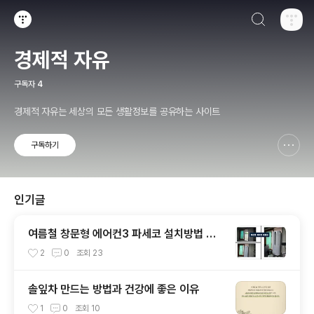
검색하기
티스토리
경제적 자유
구독자
4
경제적 자유는 세상의 모든 생활정보를 공유하는 사이트
구독하기
신고하기 레이어
열기
인기글
여름철 창문형 에어컨3 파세코 설치방법 및
한달 전기료 계산
2
0
조회
23
솔잎차 만드는 방법과 건강에 좋은 이유
1
0
조회
10