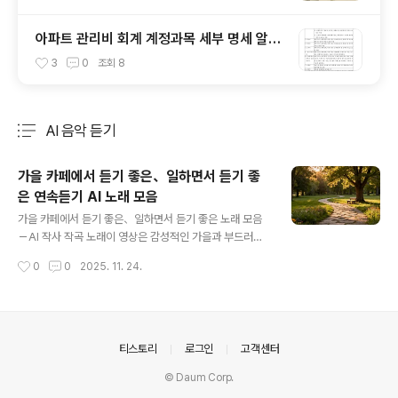
아파트 관리비 회계 계정과목 세부 명세 알아
보기
3
0
조회
8
AI 음악 듣기
분류 전체보기
주요 글 목록
가을 카페에서 듣기 좋은、일하면서 듣기 좋
은 연속듣기 AI 노래 모음
글 내용
가을 카페에서 듣기 좋은、일하면서 듣기 좋은 노래 모음
－AI 작사 작곡 노래이 영상은 감성적인 가을과 부드러운
일상의 분위기에 어울리는 AI 음악 추천 플레이리스트입니
작성시간
0
0
2025. 11. 24.
다.잔잔한 피아노와 따스한 기타, 포근한 멜로디가 어우러
진 곡들로 구성되어 있어카페에서 커피 한 잔, 공부하거나
일하는 중에도 배경음악으로 완벽하게 어울립니다. 모든
곡은 AI가 직접 작사·작곡한 창작곡으로,자연스러운 감정
과 편안한 공기가 느껴지는 가을 감성의 트랙을 만나보실
의안내
티스토리
로그인
고객센터
수 있습니다.나만의 조용한 휴식, 집중이 필요한 순간, 혹은
© Daum Corp.
사랑과 추억을 떠올리는 분위기까지풍부한 사운드와 멜로
디로 특별한 하루를 만들어보세요. ✔️ 전체 플레이리스트