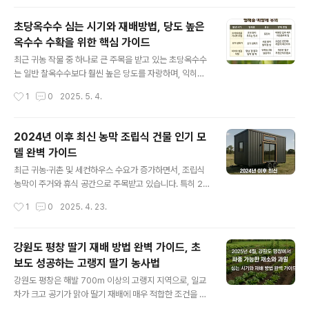
이나 나물 요리로 활용하기에 가장 적..
로도 많은 이들의 선택을 받고 있습니다. 찰옥수수를 성공
적으로 재배하기 위해서는 재배 환경에 맞는 품종을 선택
초당옥수수 심는 시기와 재배방법, 당도 높은
하는 것이 가장 중요합니다. 지역의 기후, 수확 시기, 병해
옥수수 수확을 위한 핵심 가이드
충 저항성, 식감과 색상까지 고려해야 하므로, 무작정 인기
글 내용
품종을 따라 고르기보다는 목적에 맞게 선택하는 것이 필
최근 귀농 작물 중 하나로 큰 주목을 받고 있는 초당옥수수
요합니다. 이번 글에서는 찰옥수수 추천 품종과 각각의 특
는 일반 찰옥수수보다 훨씬 높은 당도를 자랑하며, 익히지
징을 비교하여, 재배 목적에 따라 어떤 품종이 알맞을지 자
않고도 생으로 먹을 수 있을 정도로 부드럽고 단맛이 뛰어
작성시간
1
0
2025. 5. 4.
세히 안내드립니다.찰옥수수란? 일반 옥수수와의 차이점
나 많은 소비자들에게 큰 인기를 얻고 있습니다.이러한 수
찰옥수수는 일반 단옥수수나 초당옥수수에 ..
요에 따라 텃밭 재배자나 귀농을 준비 중인 농업인들이 초
당옥수수 심는 시기와 재배방법에 대해 많은 관심을 가지
2024년 이후 최신 농막 조립식 건물 인기 모
고 있습니다. 하지만 초당옥수수는 일반 옥수수보다 병해
델 완벽 가이드
충에 약하고 수분 관리에 민감한 작물로, 성공적인 재배를
글 내용
위해서는 시기, 간격, 온도, 비료 등 전반적인 재배 관리 요
최근 귀농·귀촌 및 세컨하우스 수요가 증가하면서, 조립식
령을 제대로 숙지해야 합니다.초당옥수수 파종 시기초당옥
농막이 주거와 휴식 공간으로 주목받고 있습니다. 특히 20
수수는 기온이 15도 이상으로 안정되는 시기에 파종하는
24년 이후에는 디자인, 기능성, 에너지 효율성을 갖춘 다
작성시간
1
0
2025. 4. 23.
것이 가장 중요합니다. 일반적으로 남부지방은 3월 하순~
양한 모델들이 출시되어 소비자들의 관심을 끌고 있습니
4월 초, 중부지방은 4월 중순~5월 ..
다. 이번 글에서는 최신 트렌드와 함께 인기 있는 조립식 농
막 모델들을 소개합니다.1. 조립식 농막의 최신 트렌드1.1.
강원도 평창 딸기 재배 방법 완벽 가이드, 초
모듈러 주택의 대중화모듈러 주택은 공장에서 사전 제작된
보도 성공하는 고랭지 딸기 농사법
모듈을 현장에서 조립하는 방식으로, 시공 기간이 짧고 품
글 내용
질이 균일합니다. 2024년에는 이러한 모듈러 주택이 농막
강원도 평창은 해발 700m 이상의 고랭지 지역으로, 일교
시장에서도 인기를 끌고 있습니다.1.2. 에너지 효율성과 친
차가 크고 공기가 맑아 딸기 재배에 매우 적합한 조건을 갖
환경 소재탄소중립 시대를 맞아 에너지 절약형 주택인 패
추고 있습니다. 특히 여름철에도 낮은 기온을 유지할 수 있