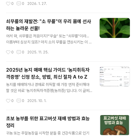
작성시간
0
0
2026. 1. 27.
비와 동시에 뿌리기보다 1주 정도 간격을 두는 것이 베스
되팔지도 못하는 '애물단지'가 되는 경우가 의외로 빈번합
트!)밭 갈..
니다. 오늘은 시골 땅 매매나 전원주택 부지를 찾을 때, 부
동산 초보자가 구글 검색만으로는 놓치기 쉬운 가장 핵심
쇠무릎의 재발견: "소 무릎"이 우리 몸에 선사
적인 확인 사항 4가지를 정리해 드립니다. 임장(현장 답사)
하는 놀라운 선물!
가기 전, 이 기준만 알아도 사기당할 확률을 확 줄일 수 있
글 내용
습니다.1. 서류 확인의 기본: '토지이용계획확인원' 열람하
어서 와, 쇠무릎은 처음이지?"우슬" 또는 "쇠무릎"이라...
기 땅을 볼 때 가장 먼저 해야 할 일은 현장에 가는 것이 아
이름부터 심상치 않죠? 마치 소의 무릎을 연상시키는 이 독
니라 서류를 떼보는 것입니다. 예쁜 풍경보다 중요한 것이
특한 이름은, 실제로 줄기의 마디 부분이 소의 무릎과 흡사
작성시간
0
0
2025. 11. 25.
바로 '내가 이 땅에 건물을 지을 수 있는가?' 입니다. 용도지
하게 툭 불거져 나온 모습에서 유래했다고 합니다. 그런데,
역 확인: 땅의 ..
흥미로운 점은 이 평범해 보이는 풀이, 무려 수천 년이라는
기나긴 시간 동안 동아시아에서 꾸준히 사랑받아 왔다는
2025년 농지 매매 핵심 가이드 ‘농지취득자
사실입니다. 도대체 무엇이 이 식물을 그토록 특별하게 만
격증명’ 신청 장소, 방법, 최신 절차 A to Z
들었을까요? 옛 사람들의 지혜와 현대 과학의 눈으로, 우슬
글 내용
속에 숨겨진 놀라운 효능들을 하나하나 파헤쳐보는 여정을
농지를 매매하거나 경매로 취득할 때 가장 먼저 준비해야
시작해볼까 합니다.1. 시간여행: 우슬, 그 유구한 역사 속으
할 것은 바로 ‘농지취득자격증명(농취증)’입니다. 이 글에
로!우슬의 이야기는 아주 먼 옛날로 거슬러 올라갑니다. 현
선 최근 변화된 농지법과 정부24 등 비대면 시스템 등을
작성시간
0
0
2025. 10. 1.
존하는 가장 오래된 약학서인 『신농본초경』에 이미 그 이
반영해, 실제 농지취득자격증명 신청 장소부터 단계별 절
름이 등장하죠. 그것..
차, 주요 서류와 실무 노하우까지 체계적으로 알아보겠습
니다.농지취득자격증명, 어디서 어떻게 신청할까?1. 신청
초보 농부를 위한 표고버섯 재배 방법과 효능
장소 (발급 기관)농지 소재지 관할 시·군·구청 또는 읍·면사
정리
무소신청인은 반드시 ‘취득하려는 농지의 소재지’를 기준
글 내용
으로 관할 행정기관(시장, 구청장, 읍장, 면장)이 지정한 부
귀농 또는 주말농장을 시작한 분들 중 건강식품으로 인기