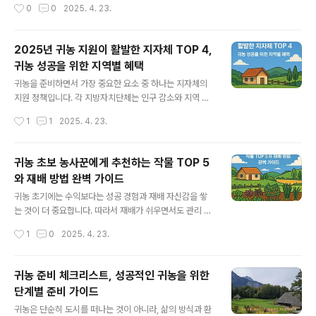
작성시간
0
0
2025. 4. 23.
시브 하우스가 주목받고 있습니다. 조립식 농막에서도 단
어, 당도가 높고 품질이 우수한 고랭지 딸기를 생산할 수 있
열 성능을 강화하고, 친환..
는 최적지입니다. 이번 글에서는 귀농 초보자나 소규모 텃
밭을 운영하는 분들도 쉽게 이해할 수 있도록, 강원도 평창
2025년 귀농 지원이 활발한 지자체 TOP 4,
에서 4~5월에 딸기를 재배하는 구체적인 방법을 알아보겠
귀농 성공을 위한 지역별 혜택
습니다.1. 강원도 평창 딸기 재배가 유리한 이유일교차 큰
글 내용
고랭지 기후: 당도 높고 색이 선명한 딸기 생산 가능청정 환
귀농을 준비하면서 가장 중요한 요소 중 하나는 지자체의
경: 병해충이 적고 친환경 재배에 유리시장 경쟁력: 고랭지
지원 정책입니다. 각 지방자치단체는 인구 감소와 지역 활
딸기는 고급 과일로 분류되어 소득성 높은 품목2. 딸기 심
성화를 위해 다양한 귀농·귀촌 지원 프로그램을 운영하고
작성시간
1
1
2025. 4. 23.
는 시기와 준비사항심는 시기강원도 평창 기준, 4월 중순~
있습니다. 특히 강원특별자치도, 경상남도, 전라남도, 제주
5월 초가 가장 적합..
특별자치도는 귀농인을 위한 맞춤형 지원을 제공하여 주목
받고 있습니다. 이번 글에서는 2025년 기준 귀농 지원이
귀농 초보 농사꾼에게 추천하는 작물 TOP 5
활발한 지자체 TOP 4를 선정하여 각 지역의 주요 지원 정
와 재배 방법 완벽 가이드
책과 혜택을 상세히 안내해 드리겠습니다.1. 강원특별자치
글 내용
도 - 자연과 함께하는 귀농의 최적지주요 지원 정책지역필
귀농 초기에는 수익보다는 성공 경험과 재배 자신감을 쌓
수의사제 운영지원 시범사업 선정: 의료 인프라 강화를 통
는 것이 더 중요합니다. 따라서 재배가 쉬우면서도 관리 부
해 귀농인의 정착을 지원합니다.교육부 지역혁신중심 대학
담이 적고, 수요가 꾸준한 작물을 선택하는 것이 좋습니다.
작성시간
1
0
2025. 4. 23.
지원체계(RISE) 연계: 연구활동 장려금 및 의대생 실습책
이번 글에서는 귀농 초보자도 쉽게 재배할 수 있는 작물 5
임 활동수당 등을 지원하여 지역 내 ..
가지와 함께, 구체적인 재배 방법에 관해 알아보겠습니다.
1. 상추 – 가장 쉬운 쌈채소 작물재배 특징생육 기간이 짧고
귀농 준비 체크리스트, 성공적인 귀농을 위한
수확이 빠름 (약 30~40일)재파종 없이도 수차례 수확 가
단계별 준비 가이드
능병해충이 적고 초보자도 쉽게 시작 가능재배 방법파종
글 내용
시기: 봄(35월), 가을(910월)재배 방식: 노지 또는 하우스,
귀농은 단순히 도시를 떠나는 것이 아니라, 삶의 방식과 환