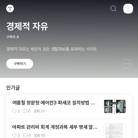
검색하기
티스토리
경제적 자유
구독자
4
경제적 자유는 세상의 모든 생활정보를 공유하는 사이트
구독하기
신고하기 레이어
열기
인기글
여름철 창문형 에어컨3 파세코 설치방법 및
한달 전기료 계산
2
0
조회
21
아파트 관리비 회계 계정과목 세부 명세 알아
보기
3
0
조회
10