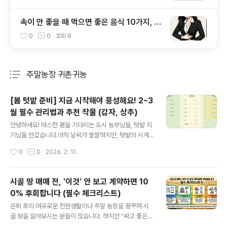
속이 안 좋을 때 먹으면 좋은 음식 10가지, 위
장을 편안하게 하는 자연식품
0
0
조회
8
주말농장 귀촌귀농
분류 전체보기
주요 글 목록
[봄 텃밭 준비] 지금 시작해야 풍성해요! 2~3
월 필수 관리법과 추천 작물 (감자, 상추)
글 내용
안녕하세요! 따스한 봄을 기다리는 도시 농부님들, 텃밭 지
기님들 반갑습니다.아직 날씨가 쌀쌀하지만, 텃밭의 시계
는 벌써 봄을 가리키고 있습니다. 2월은 "아직 이르지 않
작성시간
0
0
2026. 2. 11.
나?" 싶을 때가 바로 시작해야 할 때입니다. 남들보다 한발
앞서 준비하는 부지런한 농부님들을 위해, 2월~3월 텃밭
관리 가이드를 정리해 드립니다.1. 농사의 반은 '흙 만들기'
시골 땅 매매 전, '이것' 안 보고 계약하면 10
(2월 중순 ~ 하순) 식물이 밥을 먹는 곳, 바로 토양입니다.
0% 후회합니다 (필수 체크리스트)
작물을 심기 최소 2주 전에는 밭을 만들어야 가스가 빠지
글 내용
고 미생물이 활동하기 좋은 환경이 됩니다. 퇴비 뿌리기: 평
은퇴 후의 여유로운 전원생활이나 주말 농장을 꿈꾸며 시
당 5~10kg 정도의 완숙 퇴비를 넉넉히 뿌려주세요.석회
골 땅을 알아보시는 분들이 많습니다. 하지만 "싸고 좋은
고토: 산성으로 변한 흙을 중화시키기 위해 필수입니다. (퇴
땅"이라는 말에 현혹되어 덜컥 계약했다가, 집도 못 짓고