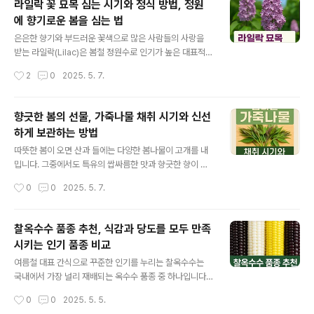
라일락 꽃 묘목 심는 시기와 정식 방법, 정원
작정 매입하는 것은 장기적으로 후회할 가능성이 높습니
에 향기로운 봄을 심는 법
다. 따라서 오늘은 2025년 기준으로 시골 임야 중에서 단
글 내용
가가 저렴한 지역들을 소개하고, 지역별 특성과 유의할 점
은은한 향기와 부드러운 꽃색으로 많은 사람들의 사랑을
까지 함께 정리해드리겠습니다.✅ 가장 저렴한 임야가 많
받는 라일락(Lilac)은 봄철 정원수로 인기가 높은 대표적인
은 지역 TOP 3① 경북 의성, 청송, 영양군 – 전국 최저가
낙엽 관목입니다. 특히 라일락 묘목 심는 시기는 재배의 성
작성시간
2
0
2025. 5. 7.
임야 밀집 지역경북 북부에 위치한 의성, 청송, 영양군은 전
패를 좌우할 만큼 중요한 요소로, 적절한 시기에 정식해야
국적으로 임야 가격이 가..
활착률이 높고 풍성한 개화를 기대할 수 있습니다. 본 글에
서는 라일락 묘목 심기에 최적화된 시기와 기후 조건, 그리
향긋한 봄의 선물, 가죽나물 채취 시기와 신선
고 묘목 심는 방법과 관리요령까지 자세히 소개하여, 정원
하게 보관하는 방법
이나 베란다에서 직접 라일락을 키우고자 하는 분들에게
글 내용
실질적인 도움을 드리겠습니다.라일락 묘목 심는 시기｜봄
따뜻한 봄이 오면 산과 들에는 다양한 봄나물이 고개를 내
또는 가을, 둘 다 가능하지만 조건이 있다라일락은 추위에
밉니다. 그중에서도 특유의 쌉싸름한 맛과 향긋한 향이 매
매우 강한 내한성 수목으로, 우리나라 전 지역에서 재배가
력적인 ‘가죽나물’은 봄철 식탁에 꼭 오르는 인기 산나물입
작성시간
0
0
2025. 5. 7.
가능하며, 일 년 중 두 번 묘목 심기에 적합한 시기가 존재
니다.가죽나물은 미나리과의 다년생 식물로, 봄철 단기간
합니다. 각 시기별 장단점을 ..
동안만 채취할 수 있기 때문에 올바른 시기를 알고 수확한
뒤, 보관법에 따라 신선하게 저장해야 오랫동안 건강한 식
찰옥수수 품종 추천, 식감과 당도를 모두 만족
재료로 활용할 수 있습니다. 이번 글에서는 가죽나물의 정
시키는 인기 품종 비교
확한 채취 시기와 데치기, 보관법까지 알아보겠습니다.가
글 내용
죽나물 채취 시기: 언제가 가장 맛있을까?가죽나물은 3월
여름철 대표 간식으로 꾸준한 인기를 누리는 찰옥수수는
말부터 5월 초까지가 가장 맛있고 연한 상태로 채취할 수
국내에서 가장 널리 재배되는 옥수수 품종 중 하나입니다.
있는 시기입니다. 이 시기의 가죽나물은 잎과 줄기가 부드
쫀득한 식감과 구수한 맛 덕분에 찐 옥수수나 전통 간식용
작성시간
0
0
2025. 5. 5.
럽고, 향이 진하게 올라오기 시작하며, 식감이 연해서 무침
으로 사랑받아 왔으며, 최근에는 텃밭·주말농장·귀농 작물