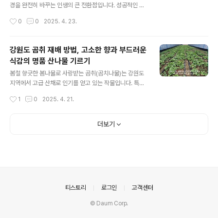
베란다 플랜터도 가능간격: 줄 간격 15cm, 포기 간격 10c
경을 완전히 바꾸는 인생의 큰 전환점입니다. 성공적인 귀
m물주기: 하루 1회 흙이 마르기 전에 충분히수확 시기: 파
농을 위해서는 철저한 사전 준비와 단계별 체크가 필수입
작성시간
0
0
2025. 4. 23.
종 후 30일, 아래 잎부터 수확 2. 열무 – 빠르고 수요..
니다. 이번 글에서는 귀농을 준비할 때 꼭 체크해야 할 필수
항목들을 시간 순서에 따라 리스트를 작성해보도록 하겠습
니다. 1. 귀농 1년 전 – 정보 수집과 계획 수립1) 귀농 목적
강원도 곰취 재배 방법, 고소한 향과 부드러운
명확히 정리하기경제적 독립, 건강한 삶, 자녀 교육, 자급자
식감의 명품 산나물 기르기
족 등 귀농의 목적을 명확히 해야 후속 계획이 흔들리지 않
글 내용
습니다.가족과의 의견 조율도 중요합니다.2) 관심 지역 선
봄철 향긋한 봄나물로 사랑받는 곰취(곰치나물)는 강원도
정강원, 전남, 경북 등 지역별 농업환경, 기후, 지원 정책, 생
지역에서 고급 산채로 인기를 얻고 있는 작물입니다. 특히
활 인프라를 비교 분석지역 귀농지원센터나 시군청 방문을
강원도 정선, 평창, 태백, 인제 등 해발고도 500m 이상의
작성시간
1
0
2025. 4. 21.
통해 실제 체감 정보 확보3) 귀농 교육 프로그램 수강농림
고랭지에서 자란 곰취는 향과 식감이 뛰어나 쌈채소, 장아
축산식품부..
찌, 무침용으로 인기 상품으로 각광받고 있습니다. 이번 글
에서는 강원도에서 곰취를 성공적으로 재배하는 방법에 관
더보기
하여 알아보겠습니다.강원도 곰취 재배의 장점✔️ 고랭지
기후에 적합한 작물✔️ 다년생으로 한 번 심으면 매년 수확
가능✔️ 병충해에 강하고 관리가 쉬움✔️ 고부가가치 작물로
농가 소득에 기여✔️ 향이 진하고 쌉싸름한 맛으로 상품성
우수 곰취 재배에 적합한 강원도 환경 조건조건설명기후서
늘하고 습윤한 고랭지 기후 (10~20℃)고도500~1000
의안내
티스토리
로그인
고객센터
m 내외일조반그늘~약간의 ..
© Daum Corp.