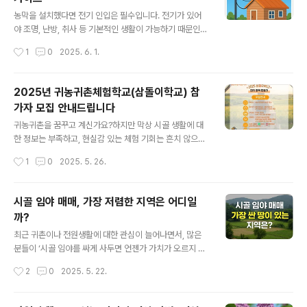
기 전에 꼭 알아야 할 3가지1. 적절한 나무 선택이 중요합
글 내용
니다트리하우스의 안전과 수명은 나무의 건강상태에 따라
농막을 설치했다면 전기 인입은 필수입니다. 전기가 있어
결정됩니다.종류: 참나무, 소나무, 밤나무처럼 줄기가 굵고
야 조명, 난방, 취사 등 기본적인 생활이 가능하기 때문인데
뿌리가 깊은 나무가 적합지름: 나무 지름이 최소 30~40c
요. 이 글에서는 농막 전기설치 과정을 처음부터 끝까지, 초
작성시간
1
0
2025. 6. 1.
m 이상인 것이 안전형태: 지면에서 2m 이상 높이면서도
보자도 이해하기 쉽게 전문가의 시각으로 단계별로 정리해
수평으로 뻗은 가지가 있는..
드립니다.농막 전기설치, 이렇게 준비하세요 1. 농막 전기
설치 시 필수 서류와 사전 준비가설건축물(농막) 신고 필
2025년 귀농귀촌체험학교(삼돌이학교) 참
증: 농막 설치 후 관할 시·군·구청에 신고하여 필증을 받아
가자 모집 안내드립니다
야 합니다.신분증: 신청자 본인 확인용.토지사용승낙서 및
글 내용
인감증명서: 토지 소유주가 다를 경우 필요합니다.토지대
귀농귀촌을 꿈꾸고 계신가요?하지만 막상 시골 생활에 대
장: 해당 토지의 소유 및 용도 확인용.대부분의 서류 준비와
한 정보는 부족하고, 현실감 있는 체험 기회는 흔치 않으셨
행정 절차는 전기공사 대행업체에서 도와주므로, 크게 걱
을 텐데요. 그런 분들을 위해 영월군에서 운영하는 '귀농귀
작성시간
1
0
2025. 5. 26.
정하지 않아도 됩니다.2. 전기공사 업체 선정한전(한국전
촌체험학교(삼돌이학교)'가 다시 돌아왔습니다. 2025년
력)에서 허가받은 전기공사 면허업..
도 참가자를 모집 중이니, 관심 있는 분들은 서두르세요!✅
모집 개요📌 프로그램명: 2025년 귀농귀촌체험학교(삼돌
시골 임야 매매, 가장 저렴한 지역은 어디일
이학교)📅 신청기간: 지금부터 ~ 2025년 6월 10일(화)
까?
까지👥 모집인원: 선착순 30명📚 교육기간: 2025년 6월
글 내용
13일(금) ~ 15일(일), 총 3일간📎 모집대상·지원내용·제출
최근 귀촌이나 전원생활에 대한 관심이 늘어나면서, 많은
서류 등: 하단 공고문 링크 참고삼돌이학교란?‘삼돌이학
분들이 ‘시골 임야를 싸게 사두면 언젠가 가치가 오르지 않
교’는 귀농·귀촌·귀산촌의 ‘3돌이’를 상징하며, 영월 현지
을까?’라는 기대감을 갖고 임야 매물을 찾아보곤 합니다.특
작성시간
2
0
2025. 5. 22.
농업인들과의 교류, 실습, 농촌생활 체험을 중심으로 진행
히 처음 토지를 매입해보려는 분들 사이에서는 “가장 싼 땅
되는 ..
이 어디에 있나요?”라는 질문을 많이 받곤 합니다. 하지만
부동산 전문가의 입장에서 보면, 단순히 싸기만 한 땅을 무