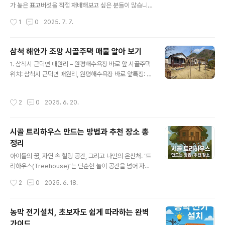
서에 신청서를 접수해야 합니다.예시: 서울 시 관악구 소재
가 높은 표고버섯을 직접 재배해보고 싶은 분들이 많습니
이면 관악구청, 경기도 농지라면 해당 시나 군청, 읍면사무
다. 표고버섯은 비교적 병충해에 강하고, 실내외에서 모두
작성시간
1
0
2025. 7. 7.
소정부24(온라인 민원 시스템)최근 온라인 민원 시스템인
키울 수 있어 초보 농부에게 적합한 작물입니다. 이번 글에
‘정부24(www.gov.kr)..
서는 표고버섯 재배 방법과 함께, 꾸준히 섭취했을 때 얻을
수 있는 건강 효능까지 자세히 소개합니다. 표고버섯 재배
삼척 해안가 조망 시골주택 매물 알아 보기
의 기본 이해표고버섯은 자연 상태에서는 참나무류에 기생
글 내용
1. 삼척시 근덕면 매원리 – 원평해수욕장 바로 앞 시골주택
해 자라는 버섯입니다. 인공재배는 원목재배와 톱밥재배
위치: 삼척시 근덕면 매원리, 원평해수욕장 바로 앞특징: 해
두 가지 방식이 있는데, 초보 농부에게는 톱밥재배가 관리
변이 바로 앞에 위치, 영구 바다 조망 가능, 소나무 숲 인접,
측면에서 수월합니다.원목재배 vs 톱밥재배구분원목재배
계획관리지역 및 자연취락지구토지/건물: 대지 80.1평, 건
톱밥재배난이도중상급 (야외 환경 필요)초급 (실내에서도
작성시간
2
0
2025. 6. 20.
평 18.7평(시멘트 벽돌조 단층, 1979년 사용승인)구조: 방
가능)수확기간약 6~12개월 이후 수확 가능3~5개월 내
3개, 화장실 1개, 보일러실 및 창고 별도(총 62.02㎡)접
수확 가능비용초기 자재비는 저렴하나 시간 소요초..
근성: 근덕IC에서 11km, 삼척시내 차량 20분용도: 전원주
시골 트리하우스 만드는 방법과 추천 장소 총
택, 펜션, 신축/리모델링 가능(건폐율 40%, 용적률 10
정리
0%)가격: 평당 500만 원, 총 4억 원비고: 상수도, 도로 접
글 내용
함, 리모델링 필요2. 삼척시 정하동 – 삼척항 150m, 바다
아이들의 꿈, 자연 속 힐링 공간, 그리고 나만의 은신처. ‘트
일출 조망 세컨하우스형 시골집위치: 삼척시 정하동, 삼척
리하우스(Treehouse)’는 단순한 놀이 공간을 넘어 자연
항에서 직선거리 150m특징: 툇마..
을 품은 삶의 방식으로 주목받고 있습니다. 특히 시골에 땅
작성시간
2
0
2025. 6. 18.
이 있거나 귀촌·귀농을 계획하고 있다면 트리하우스를 직
접 만들어보는 것도 큰 매력입니다. 이번 글에서는 시골에
서 트리하우스를 만드는 방법과 준비 과정, 그리고 추천할
농막 전기설치, 초보자도 쉽게 따라하는 완벽
만한 국내 트리하우스 장소를 소개합니다.트리하우스 만들
가이드