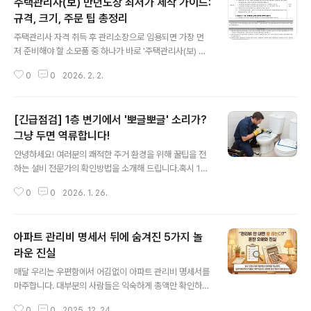
주택관리사(보) 만년도장 최저가 제작 가이드:
규격, 크기, 주문 팁 총정리
글 내용
주택관리사 자격 취득 후 관리소장으로 임용되면 가장 먼
저 준비해야 할 소모품 중 하나가 바로 '주택관리사(보) 직
인'입니다. 각종 공문서와 계약서에 사용되는 만큼 규격에
0
0
2026. 2. 2.
맞게 제작하는 것이 중요합니다. 오늘은 비용은 아끼면서
실무 규격은 완벽히 맞추는 주택관리사 도장 구매 요령을
상세히 알아보겠습니다.1. 주택관리사 도장 규격 및 적정 크
[긴급점검] 1층 변기에서 '뽀글뽀글' 소리가?
기주택관리사 도장은 단순히 이름만 새기는 것이 아니라,
자격 명칭이 함께 들어가야 합니다. 쿠팡 검색 시 사용자들
그냥 두면 역류합니다!
글 내용
이 가장 많이 찾는 규격 정보를 바탕으로 정리했습니다. 권
안녕하세요! 여러분의 쾌적한 주거 환경을 위해 꿀팁을 전
장 크기: 6푼(지름 약 18mm)을 가장 추천합니다. 공동주
하는 설비 전문가의 확인방법을 소개해 드립니다.혹시 1층
택관리법 시행규칙 제30조(주택관리사등의 직인 신고)에
세대에서 "변기에서 공기 방울이 올라와요", "변기 물이 혼
따라 서식 33호 " 업무직인 란에는 중심원에는 주택관리사
0
0
2026. 1. 26.
자서 뽀글뽀글 소리를 내요"라는 민원을 받으셨나요? 혹은
등의 성명이, 바깥원에는 주택..
직접 겪고 계신가요? 이 현상은 변기가 여러분에게 보내는
'마지막 경고 신호'일 가능성이 매우 높습니다. 단순히 공기
아파트 관리비 명세서 뒤에 숨겨진 5가지 놀
가 차는 문제가 아니라, 조만간 큰 사고(역류)가 터질 수 있
다는 신호거든요. 왜 이런 일이 생기는지, 어떻게 해결해야
라운 진실
글 내용
하는지 핵심만 쏙쏙 뽑아 정리해 드릴게요! 왜 1층 변기에
매달 우리는 우편함에서 어김없이 아파트 관리비 명세서를
서 소리가 날까요? 1. 지하 횡주관(수평 배관)의 '동맥경화'
마주합니다. 대부분의 사람들은 익숙하게 총액만 확인하고
가장 흔한 원인입니다. 아파트 상층부에서 내려온 오수는
서랍 속으로 던져 넣기 마련입니다. 하지만 그저 스쳐 지나
지하에 누워있는 긴 배관(횡주관)을 타고 외부로 나갑니다.
0
0
2025. 12. 24.