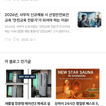
가는 숫자들이라고 생각했던 그 종이 한 장에는, 우리가 발
문제: 이 배..
딛고 사는 공간을 움직이는 복잡하고도 흥미로운 이야기가
숨어있습니다. 이 글은 관리비 명세서의 행간에 숨겨진, 입
2026년, 사무직 신규채용 시 산업안전보건
주민이라면 누구나 알아야 할 5가지 놀라운 진실을 파헤쳐
봅니다.1. 우리 아파트도 돈을 번다? 숨겨진 부수입의 세계
교육 '안전교육 전문가'가 되어야 하는 이유!
글 내용
아파트의 주된 수입원은 입주민들이 내는 관리비뿐이라고
2026년, 사무직 신입사원도 '안전교육 전문가'가 되어야
생각하기 쉽습니다. 하지만 많은 아파트가 관리비 외에 다
하는 이유! (법령 개정 총정리)"안전교육? 그거 공장이나
양한 방법으로 부수적인 수입, 즉 '잡수입'을 창출하며 재정
건설 현장에서나 필요한 거 아니었어?" 혹시 이런 생각을
적 자생력을 키워가고 있습니다. 대표적인 예가 바로 통신
0
0
2025. 12. 1.
해본 적 있으신가요? 그랬다면 이제 그 생각은 잠시 접어두
사 중계기 설치 장소 임대입니다...
셔야 할 때입니다. 2026년, 사무직 신입사원으로 사회생
활을 시작하는 여러분에게 '산업안전보건교육'은 더 이상
선택이 아닌 필수이자, 똑똑하고 안전한 직장 생활을 위한
첫걸음이 됩니다. 단순한 의무 교육이라고만 생각하면 오
이 블로그 인기글
산입니다. 5인 이상 사업장이라면 '산업안전보건법'에 따
라 반드시 받아야 하는 법정 교육이며, 이를 지키지 않을 경
우 회사뿐만 아니라 개인에게도 불이익이 따를 수 있습니
다. 이 글에서는 2025년 개정되는 주요 법령을 바탕으로,
사무직 신입사원 여러분이 ..
여름철 창문형 에어컨3 파세코 설
상하이 24시간 찜질방 베스트 5,