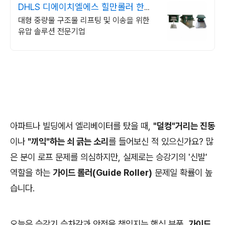
DHLS 디에이치엘에스 힐만롤러 한국
대리점
대형 중량물 구조물 리프팅 및 이송을 위한
유압 솔루션 전문기업
아파트나 빌딩에서 엘리베이터를 탔을 때,
"덜컹"거리는 진동
이나
"끼익"하는 쇠 긁는 소리
를 들어보신 적 있으신가요? 많
은 분이 로프 문제를 의심하지만, 실제로는 승강기의 '신발'
역할을 하는
가이드 롤러(Guide Roller)
문제일 확률이 높
습니다.
오늘은 승강기 승차감과 안전을 책임지는 핵심 부품,
가이드