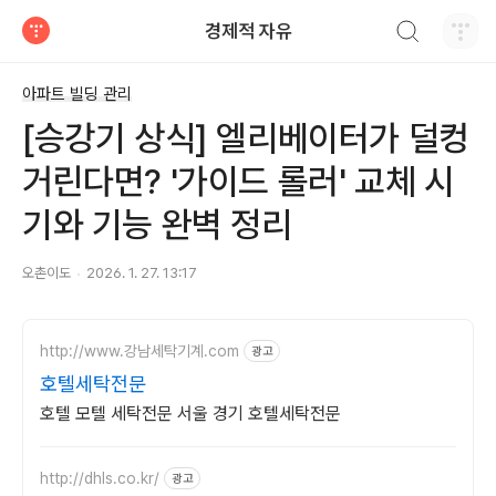
검색하기
경제적 자유
티스토리
아파트 빌딩 관리
[승강기 상식] 엘리베이터가 덜컹
거린다면? '가이드 롤러' 교체 시
기와 기능 완벽 정리
오촌이도
2026. 1. 27. 13:17
http://www.강남세탁기계.com
광고
호텔세탁전문
호텔 모텔 세탁전문 서울 경기 호텔세탁전문
http://dhls.co.kr/
광고