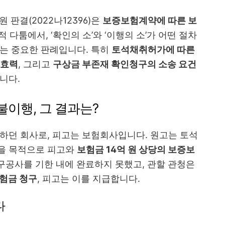
 판결(2022나12396)은
보증보험계약에 따른 보
적 다툼에서, ‘확인의 소’와 ‘이행의 소’가 어떤 절차
는 중요한 판례입니다. 특히
토석채취허가에 따른
 효력
, 그리고
구상금 부존재 확인청구의 소송 요건
니다.
이행, 그 결과는?
하던 회사로, 피고는 보험회사입니다. 원고는 토석
을 목적으로 피고와
보험금 14억 원 상당의 보증보
구공사를 기한 내에 완료하지 못했고, 관할 관청은
험금 청구
, 피고는 이를 지급합니다.
다