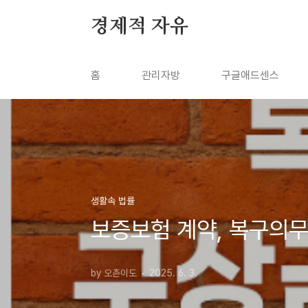
본문 바로가기
경제적 자유
홈
관리자방
구글애드센스
생활속 법률
보증보험 계약, 복구의무,
by 오촌이도
2025. 6. 3.