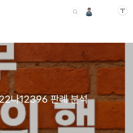
22나12396 판례 분석